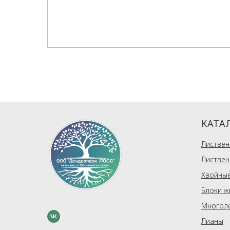
КАТА
Листвен
Листвен
Хвойные
Блоки ж
Многол
Лианы