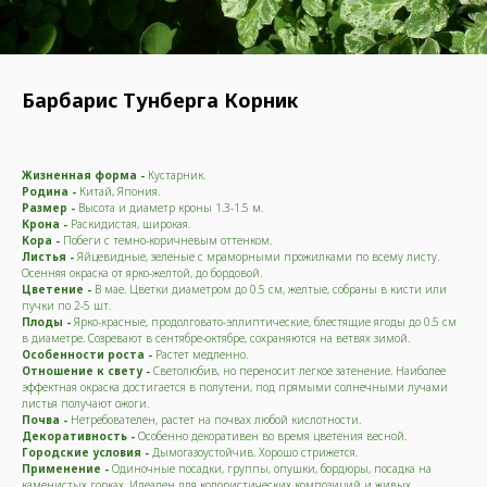
Барбарис Тунберга Корник
Жизненная форма -
Кустарник.
Родина -
Китай, Япония.
Размер -
Высота и диаметр кроны 1.3-1.5 м.
Крона -
Раскидистая, широкая.
Кора -
Побеги с темно-коричневым оттенком.
Листья -
Яйцевидные, зеленые с мраморными прожилками по всему листу.
Осенняя окраска от ярко-желтой, до бордовой.
Цветение -
В мае. Цветки диаметром до 0.5 см, желтые, собраны в кисти или
пучки по 2-5 шт.
Плоды -
Ярко-красные, продолговато-эллиптические, блестящие ягоды до 0.5 см
в диаметре. Созревают в сентябре-октябре, сохраняются на ветвях зимой.
Особенности роста -
Растет медленно.
Отношение к свету -
Светолюбив, но переносит легкое затенение. Наиболее
эффектная окраска достигается в полутени, под прямыми солнечными лучами
листья получают ожоги.
Почва -
Нетребователен, растет на почвах любой кислотности.
Декоративность -
Особенно декоративен во время цветения весной.
Городские условия -
Дымогазоустойчив. Хорошо стрижется.
Применение -
Одиночные посадки, группы, опушки, бордюры, посадка на
каменистых горках. Идеален для колористических композиций и живых