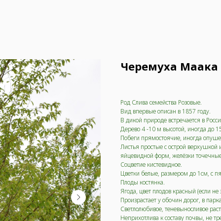
Черемуха Маака
Род Слива семейства Розовые.
Вид впервые описан в 1857 году.
В дикой природе встречается в Росси
Дерево 4 -10 м высотой, иногда до 1
Побеги прямостоячие, иногда опуш
Листья простые с острой верхушкой 
яйцевидной форм, желёзки точечные
Соцветие кистевидное.
Цветки белые, размером до 1см, с п
Плоды костянка.
Ягода, цвет плодов красный (если не
Произрастает у обочин дорог, в парка
Светлолюбивое, теневыносливое раст
Неприхотлива к составу почвы, не тр