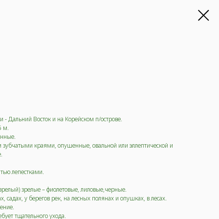
и - Дальний Восток и на Корейском п/острове.
5 м.
енные.
и зубчатыми краями, опушенные, овальной или эллептической и
.
ятью лепестками.
 зрелый) зрелые – фиолетовые, лиловые,черные.
х, садах, у берегов рек, на лесных полянах и опушках, в лесах.
ение.
ебует тщательного ухода.